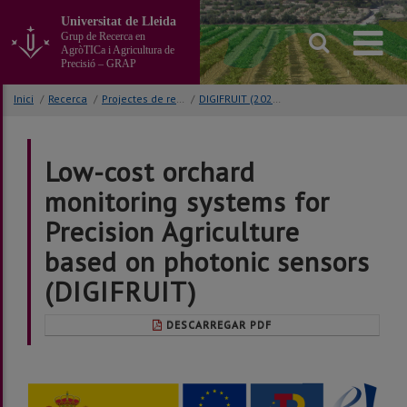
Anar
Universitat de Lleida
al
Grup de Recerca en
contingut
AgròTICa i Agricultura de
principal
Precisió – GRAP
de
la
Inici
/
Recerca
/
Projectes de recerca
/
DIGIFRUIT (2022-2024)
pàgina
Low-cost orchard
monitoring systems for
Precision Agriculture
based on photonic sensors
(DIGIFRUIT)
DESCARREGAR PDF