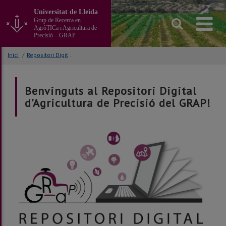
Anar
Universitat de Lleida
al
Grup de Recerca en
contingut
AgròTICa i Agricultura de
principal
Precisió – GRAP
de
la
Inici
/
Repositori Digital d'Agricultura de Precisió
pàgina
Benvinguts al Repositori Digital
d'Agricultura de Precisió del GRAP!