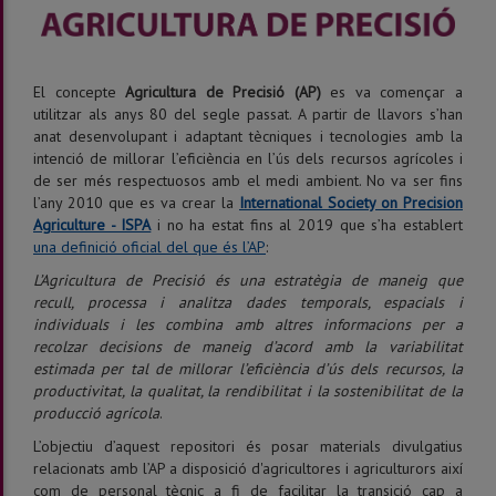
El concepte
Agricultura de Precisió (AP)
es va començar a
utilitzar als anys 80 del segle passat. A partir de llavors s’han
anat desenvolupant i adaptant tècniques i tecnologies amb la
intenció de millorar l’eficiència en l’ús dels recursos agrícoles i
de ser més respectuosos amb el medi ambient. No va ser fins
l’any 2010 que es va crear la
International Society on Precision
Agriculture - ISPA
i no ha estat fins al 2019 que s’ha establert
una definició oficial del que és l’AP
:
L’Agricultura de Precisió és una estratègia de maneig que
recull, processa i analitza dades temporals, espacials i
individuals i les combina amb altres informacions per a
recolzar decisions de maneig d’acord amb la variabilitat
estimada per tal de millorar l’eficiència d’ús dels recursos, la
productivitat, la qualitat, la rendibilitat i la sostenibilitat de la
producció agrícola
.
L’objectiu d’aquest repositori és posar materials divulgatius
relacionats amb l’AP a disposició d'agricultores i agriculturors així
com de personal tècnic a fi de facilitar la transició cap a