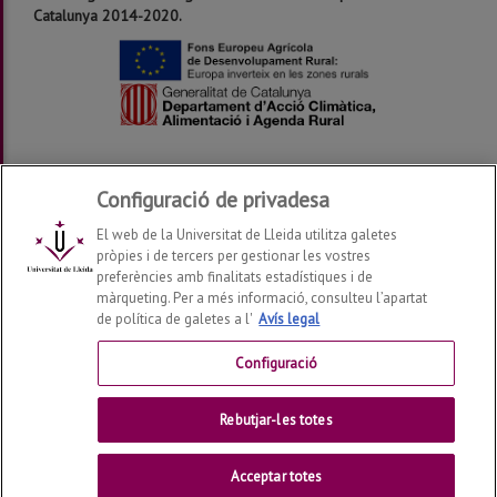
Catalunya 2014-2020.
Configuració de privadesa
El web de la Universitat de Lleida utilitza galetes
pròpies i de tercers per gestionar les vostres
preferències amb finalitats estadístiques i de
màrqueting. Per a més informació, consulteu l’apartat
de política de galetes a l'
Avís legal
Grup de Recerca en AgròTICa i Agricultura de Precisió –
GRAP
2026
© | Telf: +34 973 70 28 62
Configuració
Contactar
Rebutjar-les totes
Universitat de Lleida
Acceptar totes