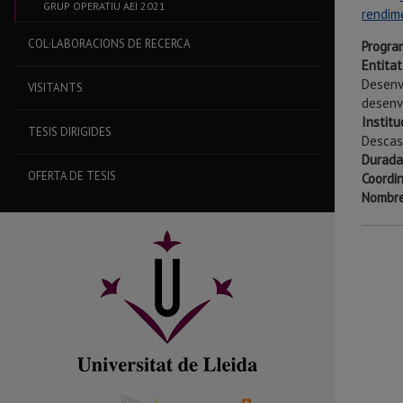
GRUP OPERATIU AEI 2021
rendim
COL·LABORACIONS DE RECERCA
Progra
Entitat
Desenv
VISITANTS
desenv
Institu
TESIS DIRIGIDES
Descas
Durada
OFERTA DE TESIS
Coordin
Nombre