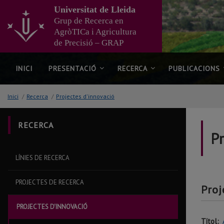
Anar
Universitat de Lleida
al
Grup de Recerca en
contingut
AgròTICa i Agricultura
principal
de Precisió – GRAP
de
la
pàgina
INICI
PRESENTACIÓ
RECERCA
PUBLICACIONS
Inici
/
Recerca
/
Projectes d'innovació
RECERCA
P
LÍNIES DE RECERCA
PROJECTES DE RECERCA
Proj
PROJECTES D'INNOVACIÓ
Títol: