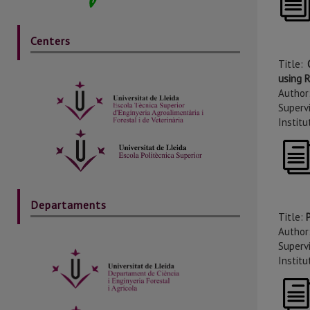
Centers
Title:
O
using 
Author
Supervi
Institu
Departaments
Title:
Author
Supervi
Instit