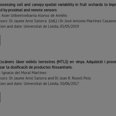
ssessing soil and canopy spatial variability in fruit orchards to i
ed by proximal and remote sensors
: Asier Uribeetxebarria Alonso de Armiño
sors: Dr. Jaume Arnó Satorra (UdL) i Dr. José Antonio Martínez Casasn
tion and date: Universitat de Lleida, 03/05/2019
Escàners làser mòbils terrestres (MTLS) en vinya. Adquisició i proc
zar la dosificació de productes fitosanitaris.
: Ignacio del Moral Martínez
sors: Dr. Jaume Arnó Satorra and Dr. Joan R. Rosell Polo
tion and date: Universitat de Lleida, 30/06/2017