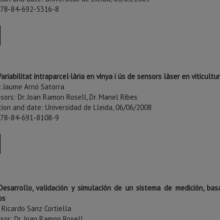
978-84-692-5316-8
Variabilitat intraparcel·lària en vinya i ús de sensors làser en viticultu
: Jaume Arnó Satorra
sors: Dr. Joan Ramon Rosell, Dr. Manel Ribes
tion and date: Universidad de Lleida, 06/06/2008
978-84-691-8108-9
Desarrollo, validación y simulación de un sistema de medición, bas
os
 Ricardo Sanz Cortiella
sor: Dr. Joan Ramon Rosell