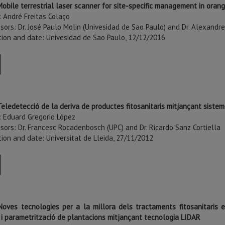
Mobile terrestrial laser scanner for site-specific management in oran
: André Freitas Colaço
sors: Dr. José Paulo Molin (Univesidad de Sao Paulo) and Dr. Alexandr
ution and date: Univesidad de Sao Paulo, 12/12/2016
Teledetecció de la deriva de productes fitosanitaris mitjançant siste
: Eduard Gregorio López
sors: Dr. Francesc Rocadenbosch (UPC) and Dr. Ricardo Sanz Cortiella
tion and date: Universitat de Lleida, 27/11/2012
Noves tecnologies per a la millora dels tractaments fitosanitaris e
 i parametrització de plantacions mitjançant tecnologia LIDAR