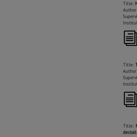
Title:
Author
Supervi
Instit
Title:
Author
Supervi
Institu
Title:
decisió