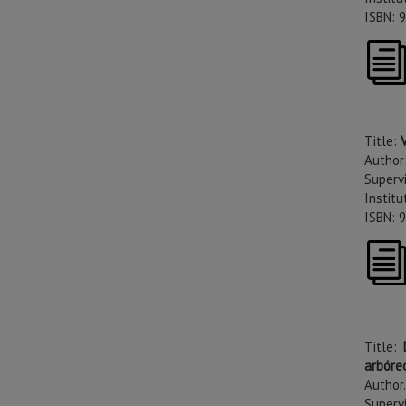
ISBN: 
Title:
Author
Supervi
Institu
ISBN: 
Title:
arbóre
Author.
Supervi