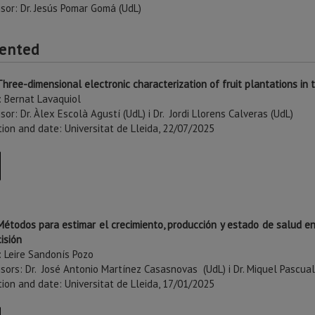
isor: Dr. Jesús Pomar Gomá (UdL)
ented
Three-dimensional electronic characterization of fruit plantations in 
: Bernat Lavaquiol
sor: Dr. Àlex Escolà Agustí (UdL) i Dr. Jordi Llorens Calveras (UdL)
tion and date: Universitat de Lleida, 22/07/2025
Métodos para estimar el crecimiento, producción y estado de salud e
isión
: Leire Sandonís Pozo
sors: Dr. José Antonio Martínez Casasnovas (UdL) i Dr. Miquel Pascua
tion and date: Universitat de Lleida, 17/01/2025