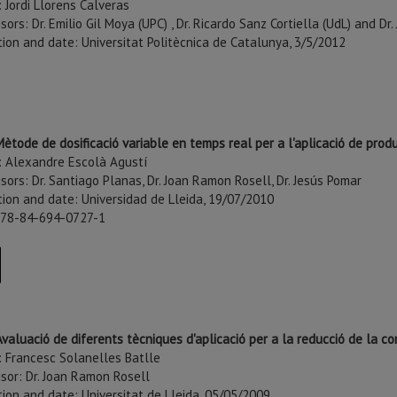
 Jordi Llorens Calveras
sors: Dr. Emilio Gil Moya (UPC) , Dr. Ricardo Sanz Cortiella (UdL) and D
tion and date: Universitat Politècnica de Catalunya, 3/5/2012
Mètode de dosificació variable en temps real per a l'aplicació de produ
: Alexandre Escolà Agustí
sors: Dr. Santiago Planas, Dr. Joan Ramon Rosell, Dr. Jesús Pomar
tion and date: Universidad de Lleida, 19/07/2010
978-84-694-0727-1
Avaluació de diferents tècniques d'aplicació per a la reducció de la c
: Francesc Solanelles Batlle
sor: Dr. Joan Ramon Rosell
tion and date: Universitat de Lleida, 05/05/2009