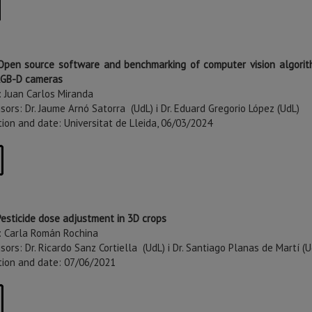
pen source software and benchmarking of computer vision algorithms 
RGB-D cameras
: Juan Carlos Miranda
sors: Dr. Jaume Arnó Satorra (UdL) i Dr. Eduard Gregorio López (UdL)
tion and date: Universitat de Lleida, 06/03/2024
Pesticide dose adjustment in 3D crops
: Carla Román Rochina
sors: Dr. Ricardo Sanz Cortiella (UdL) i Dr. Santiago Planas de Martí (U
ution and date: 07/06/2021