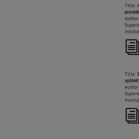
Title:
A
provid
Author
Supervi
Institu
Title:
optimit
Author
Supervi
Institu