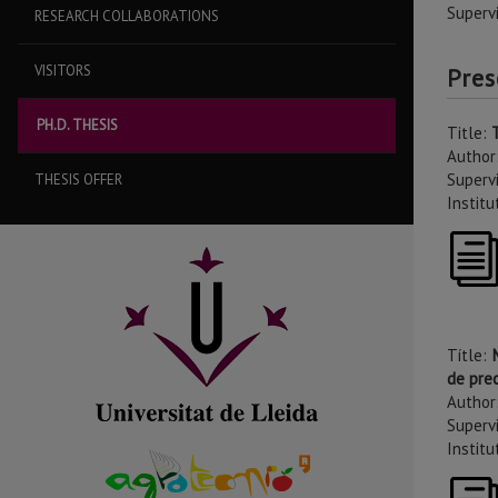
Superv
RESEARCH COLLABORATIONS
VISITORS
Pres
PH.D. THESIS
Title:
Author
Supervi
THESIS OFFER
Institu
Títle:
de prec
Author
Supervi
Institu