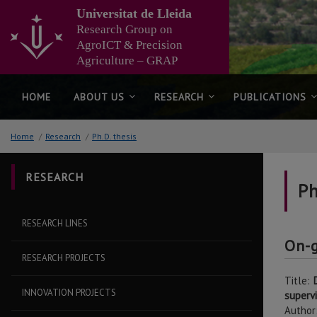
Go
Universitat de Lleida
to
Research Group on
the
AgroICT & Precision
main
Agriculture – GRAP
content
of
the
HOME
ABOUT US
RESEARCH
PUBLICATIONS
page
Home
/
Research
/
Ph.D. thesis
RESEARCH
Ph
RESEARCH LINES
On-
RESEARCH PROJECTS
Title:
D
INNOVATION PROJECTS
superv
Author