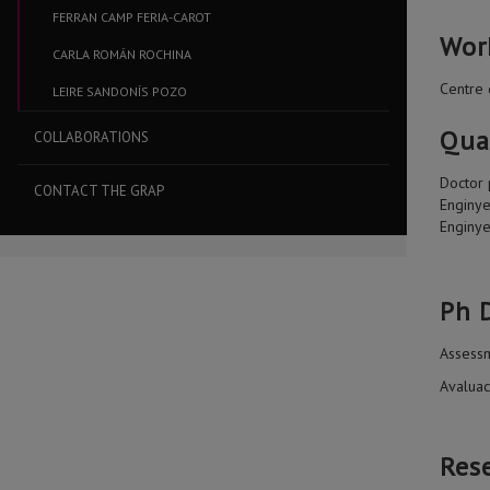
FERRAN CAMP FERIA-CAROT
Wor
CARLA ROMÁN ROCHINA
Centre 
LEIRE SANDONÍS POZO
Qua
COLLABORATIONS
Doctor 
CONTACT THE GRAP
Enginye
Enginye
Ph D
Assessm
Avaluac
Res