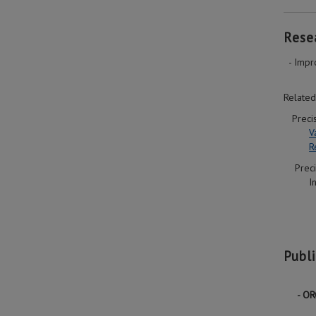
Rese
- Impro
Related
Precisi
V
R
Precis
Input 
Publ
-
OR