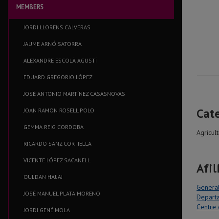
MEMBERS
JORDI LLORENS CALVERAS
JAUME ARNÓ SATORRA
ALEXANDRE ESCOLÀ AGUSTÍ
EDUARD GREGORIO LÓPEZ
JOSÉ ANTONIO MARTÍNEZ CASASNOVAS
Cat
JOAN RAMON ROSELL POLO
GEMMA REIG CORDOBA
Agricul
RICARDO SANZ CORTIELLA
VICENTE LÓPEZ SACANELL
Afil
OUIJDAN HAJJAJ
General
JOSÉ MANUEL PLATA MORENO
Departa
Centre 
JORDI GENÉ MOLA