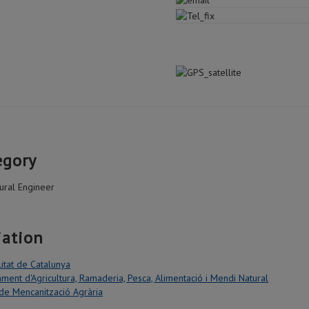
egory
tural Engineer
iation
itat de Catalunya
ment d'Agricultura, Ramaderia, Pesca, Alimentació i Mendi Natural
de Mencanització Agrària