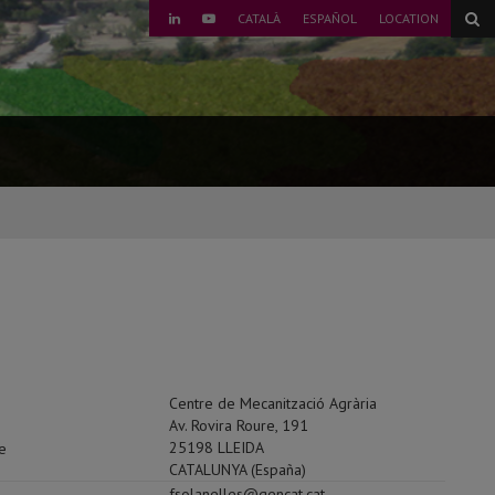
CATALÀ
ESPAÑOL
LOCATION
LINKEDIN
YOUTUBE
Centre de Mecanització Agrària
Av. Rovira Roure, 191
25198 LLEIDA
CATALUNYA (España)
fsolanelles@gencat.cat