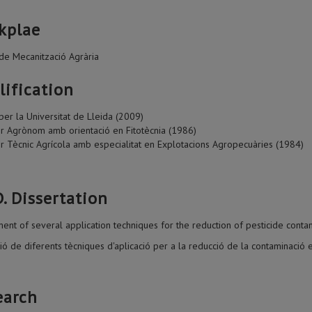
kplae
de Mecanització Agrària
lification
per la Universitat de Lleida (2009)
r Agrònom amb orientació en Fitotècnia (1986)
r Tècnic Agrícola amb especialitat en Explotacions Agropecuàries (1984)
. Dissertation
ent of several application techniques for the reduction of pesticide contam
ió de diferents tècniques d'aplicació per a la reducció de la contaminació e
earch