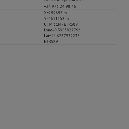
+34 973 24 98 46
X=299695 m
Y=4611352 m
UTM 31N - ETRS89
Long=0.595382779º
Lat=41.628757223º
ETRS89