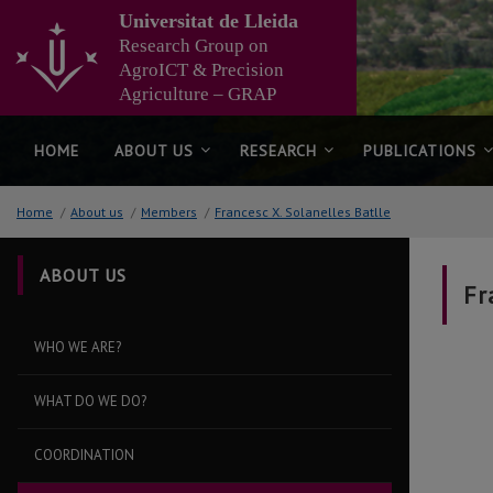
Go
Universitat de Lleida
to
Research Group on
the
AgroICT & Precision
main
Agriculture – GRAP
content
of
the
HOME
ABOUT US
RESEARCH
PUBLICATIONS
page
Home
/
About us
/
Members
/
Francesc X. Solanelles Batlle
ABOUT US
Fr
WHO WE ARE?
WHAT DO WE DO?
COORDINATION